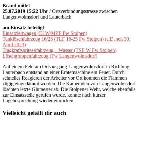
Brand mittel
25.07.2019 15:22 Uhr
/ Ortsverbindungsstrasse zwischen
Langenwolmsdorf und Lauterbach
am Einsatz beteiligt
Einsatzleitwagen (ELW/MZF Fw Stolpen)
Tanklöschfahrzeug 16/25 (TLF 16-25 Fw Stolpen) (a.D. seit 30.
April 2023)
Tragkraftspritzenfahrzeug – Wasser (TSF-W Fw Stolpen)
Löschgruppenfahrzeug (Fw Langenwolmsdorf)
Auf einem Feld am Ortsausgang Langenwolmsdorf in Richtung
Lauterbach entstand an einer Erntemaschine ein Feuer. Durch
schnelles Reagieren der Arbeiter vor Ort konnten die Flammen
zügig eingedämmt werden. Die Kameraden von Langenwolmsdorf
löschten letzte Glutnester ab. Die Stolpener Wehr, welche ebenfalls
zur Einsatzstelle gerufen wurde, konnte nach kurzer
Lagebesprechung wieder einrücken.
Vielleicht gefällt dir auch