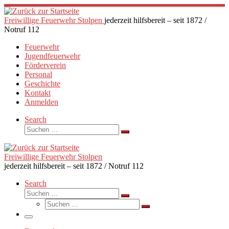
Zum
Inhalt
Freiwillige Feuerwehr Stolpen
jederzeit hilfsbereit – seit 1872 /
springen
Notruf 112
Feuerwehr
Jugendfeuerwehr
Förderverein
Personal
Geschichte
Kontakt
Anmelden
Search
Suche
Suchen …
Freiwillige Feuerwehr Stolpen
jederzeit hilfsbereit – seit 1872 / Notruf 112
Search
Suche
Suchen …
Suche
Suchen …
Menü