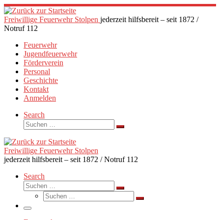
Zum
Inhalt
Freiwillige Feuerwehr Stolpen
jederzeit hilfsbereit – seit 1872 /
springen
Notruf 112
Feuerwehr
Jugendfeuerwehr
Förderverein
Personal
Geschichte
Kontakt
Anmelden
Search
Suche
Suchen …
Freiwillige Feuerwehr Stolpen
jederzeit hilfsbereit – seit 1872 / Notruf 112
Search
Suche
Suchen …
Suche
Suchen …
Menü