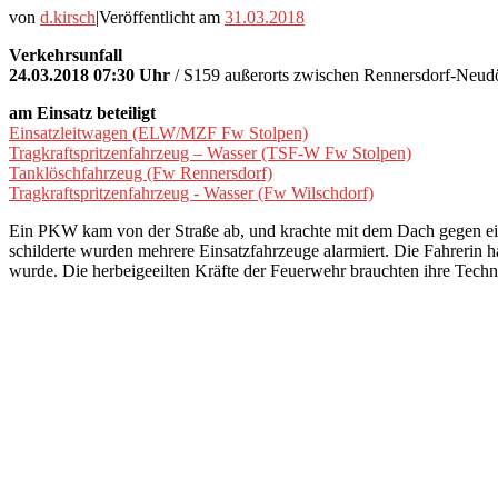
von
d.kirsch
|
Veröffentlicht am
31.03.2018
Verkehrsunfall
24.03.2018 07:30 Uhr
/ S159 außerorts zwischen Rennersdorf-Neudö
am Einsatz beteiligt
Einsatzleitwagen (ELW/MZF Fw Stolpen)
Tragkraftspritzenfahrzeug – Wasser (TSF-W Fw Stolpen)
Tanklöschfahrzeug (Fw Rennersdorf)
Tragkraftspritzenfahrzeug - Wasser (Fw Wilschdorf)
Ein PKW kam von der Straße ab, und krachte mit dem Dach gegen eine
schilderte wurden mehrere Einsatzfahrzeuge alarmiert. Die Fahrerin h
wurde. Die herbeigeeilten Kräfte der Feuerwehr brauchten ihre Techni