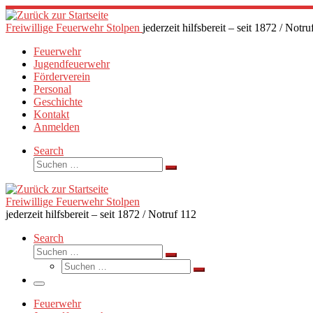
Zum
Inhalt
Freiwillige Feuerwehr Stolpen
jederzeit hilfsbereit – seit 1872 / Notru
springen
Feuerwehr
Jugendfeuerwehr
Förderverein
Personal
Geschichte
Kontakt
Anmelden
Search
Suche
Suchen …
Freiwillige Feuerwehr Stolpen
jederzeit hilfsbereit – seit 1872 / Notruf 112
Search
Suche
Suchen …
Suche
Suchen …
Menü
Feuerwehr