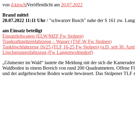
von
d.kirsch
|
Veröffentlicht am
20.07.2022
Brand mittel
20.07.2022 11:11 Uhr
/ "schwarzer Busch" nahe der S 161 zw. Lan
am Einsatz beteiligt
Einsatzleitwagen (ELW/MZF Fw Stolpen)
Tragkraftspritzenfahrzeug – Wasser (TSF-W Fw Stolpen)
Tanklöschfahrzeug 16/25 (TLF 16-25 Fw Stolpen) (a.D. seit 30. Apri
Löschgruppenfahrzeug (Fw Langenwolmsdorf)
„Glutnester im Wald“ lautete die Meldung mit der sich die Kamerad
Waldboden in einem Bereich von rund 200 Quadratmetern. Offene Fla
und der aufgebrochene Boden wurde bewässert. Das Stolpener TLF s