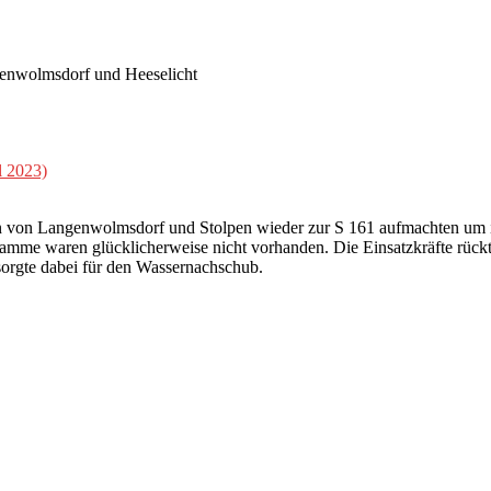
genwolmsdorf und Heeselicht
l 2023)
en von Langenwolmsdorf und Stolpen wieder zur S 161 aufmachten um 
mme waren glücklicherweise nicht vorhanden. Die Einsatzkräfte rück
orgte dabei für den Wassernachschub.