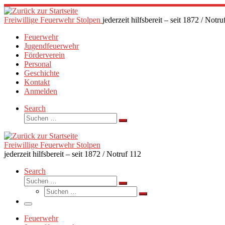
Zum
Inhalt
Freiwillige Feuerwehr Stolpen
jederzeit hilfsbereit – seit 1872 / Notru
springen
Feuerwehr
Jugendfeuerwehr
Förderverein
Personal
Geschichte
Kontakt
Anmelden
Search
Suche
Suchen …
Freiwillige Feuerwehr Stolpen
jederzeit hilfsbereit – seit 1872 / Notruf 112
Search
Suche
Suchen …
Suche
Suchen …
Menü
Feuerwehr