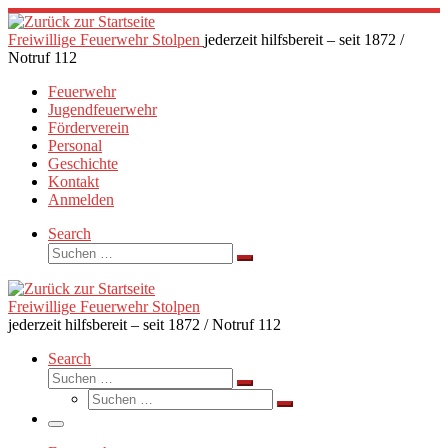
Zum
Inhalt
Freiwillige Feuerwehr Stolpen
jederzeit hilfsbereit – seit 1872 /
springen
Notruf 112
Feuerwehr
Jugendfeuerwehr
Förderverein
Personal
Geschichte
Kontakt
Anmelden
Search
Suche
Suchen …
Freiwillige Feuerwehr Stolpen
jederzeit hilfsbereit – seit 1872 / Notruf 112
Search
Suche
Suchen …
Suche
Suchen …
Menü