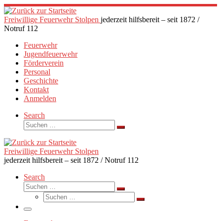
Zum
Inhalt
Freiwillige Feuerwehr Stolpen
jederzeit hilfsbereit – seit 1872 /
springen
Notruf 112
Feuerwehr
Jugendfeuerwehr
Förderverein
Personal
Geschichte
Kontakt
Anmelden
Search
Suche
Suchen …
Freiwillige Feuerwehr Stolpen
jederzeit hilfsbereit – seit 1872 / Notruf 112
Search
Suche
Suchen …
Suche
Suchen …
Menü