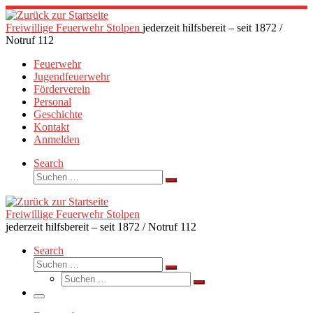
Zum
Inhalt
Freiwillige Feuerwehr Stolpen
jederzeit hilfsbereit – seit 1872 /
springen
Notruf 112
Feuerwehr
Jugendfeuerwehr
Förderverein
Personal
Geschichte
Kontakt
Anmelden
Search
Suche
Suchen …
Freiwillige Feuerwehr Stolpen
jederzeit hilfsbereit – seit 1872 / Notruf 112
Search
Suche
Suchen …
Suche
Suchen …
Menü