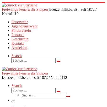
Zum
Inhalt
Freiwillige Feuerwehr Stolpen
jederzeit hilfsbereit – seit 1872 /
springen
Notruf 112
Feuerwehr
Jugendfeuerwehr
Förderverein
Personal
Geschichte
Kontakt
Anmelden
Search
Suche
Suchen …
Freiwillige Feuerwehr Stolpen
jederzeit hilfsbereit – seit 1872 / Notruf 112
Search
Suche
Suchen …
Suche
Suchen …
Menü