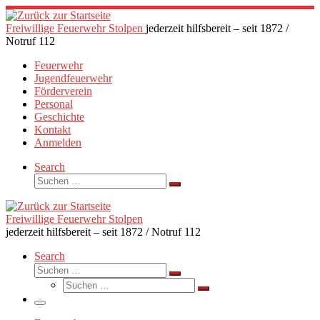
Zum
Inhalt
Freiwillige Feuerwehr Stolpen
jederzeit hilfsbereit – seit 1872 /
springen
Notruf 112
Feuerwehr
Jugendfeuerwehr
Förderverein
Personal
Geschichte
Kontakt
Anmelden
Search
Suche
Suchen …
Freiwillige Feuerwehr Stolpen
jederzeit hilfsbereit – seit 1872 / Notruf 112
Search
Suche
Suchen …
Suche
Suchen …
Menü