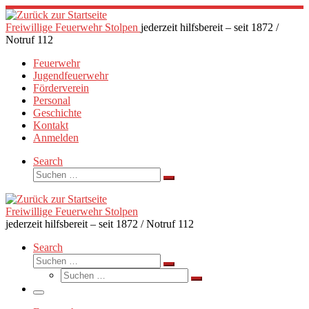
Zum
Inhalt
Freiwillige Feuerwehr Stolpen
jederzeit hilfsbereit – seit 1872 /
springen
Notruf 112
Feuerwehr
Jugendfeuerwehr
Förderverein
Personal
Geschichte
Kontakt
Anmelden
Search
Suche
Suchen …
Freiwillige Feuerwehr Stolpen
jederzeit hilfsbereit – seit 1872 / Notruf 112
Search
Suche
Suchen …
Suche
Suchen …
Menü