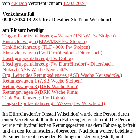
von
d.kirsch
|
Veröffentlicht am
12.02.2024
Verkehrsunfall
09.02.2024 13:28 Uhr
/ Dresdner Straße in Wilschdorf
am Einsatz beteiligt
Tragkraftspritzenfahrzeug – Wasser (TSF-W Fw Stolpen)
Einsatzleitwagen (ELW/MZF Fw Stolpen)
Tanklöschfahrzeug (TLF 4000, Fw Stolpen)
Einsatzleitwagen (Fw Dürrröhrsdorf - Dittersbach)
Löschgruppenfahrzeug (Fw Dobra)
Löschgruppenfahrzeug (Fw Dürrröhrsdorf - Dittersbach)
Notarzt (ASB Wache Neustadt/Sa.)
Org. Leiter des Rettungsdienstes (ASB Wache Neustadt/Sa.)
Rettungswagen 1 (ASB Wache Stolpen)
Rettungswagen 3 (DRK Wache Pirna)
Rettungswagen 6 (DRK Wache Pirna)
Tanklöschfahrzeug (Fw Dobra)
Tragkraftspritzenfahrzeug - Wasser (Fw Wilschdorf)
Im Dürrröhrsdorfer Ortsteil Wilschdorf wurde eine Person durch
einen Verkehrsunfall in Ihrem Fahrzeug eingeklemmt. Die Person
wurde mit hydraulischen Rettungsgeräten aus dem Fahrzeug befreit
und an den Rettungsdienst übergeben. Nachdem weitere beteiligte
Personen betreut sowie den Rettungsdiensten vorgestellt, und