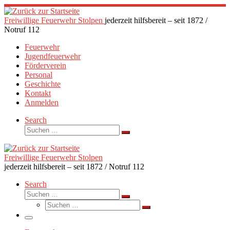
Zum
Inhalt
Freiwillige Feuerwehr Stolpen
jederzeit hilfsbereit – seit 1872 /
springen
Notruf 112
Feuerwehr
Jugendfeuerwehr
Förderverein
Personal
Geschichte
Kontakt
Anmelden
Search
Suche
Suchen …
Freiwillige Feuerwehr Stolpen
jederzeit hilfsbereit – seit 1872 / Notruf 112
Search
Suche
Suchen …
Suche
Suchen …
Menü