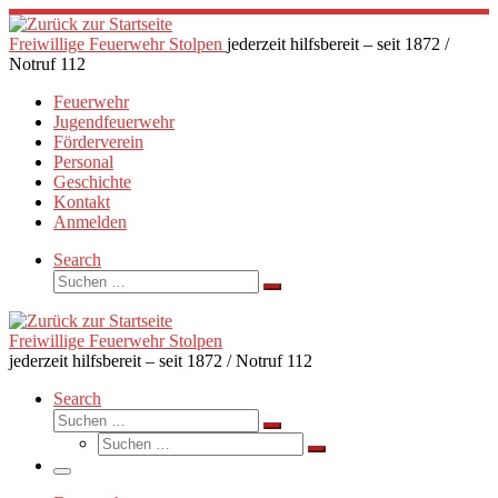
Zum
Inhalt
Freiwillige Feuerwehr Stolpen
jederzeit hilfsbereit – seit 1872 /
springen
Notruf 112
Feuerwehr
Jugendfeuerwehr
Förderverein
Personal
Geschichte
Kontakt
Anmelden
Search
Suche
Suchen …
Freiwillige Feuerwehr Stolpen
jederzeit hilfsbereit – seit 1872 / Notruf 112
Search
Suche
Suchen …
Suche
Suchen …
Menü