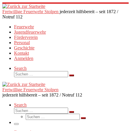
Zum
Inhalt
Freiwillige Feuerwehr Stolpen
jederzeit hilfsbereit – seit 1872 /
springen
Notruf 112
Feuerwehr
Jugendfeuerwehr
Förderverein
Personal
Geschichte
Kontakt
Anmelden
Search
Suche
Suchen …
Freiwillige Feuerwehr Stolpen
jederzeit hilfsbereit – seit 1872 / Notruf 112
Search
Suche
Suchen …
Suche
Suchen …
Menü