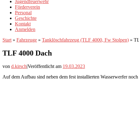
Jugendfeuerwehr
Förderverein
Personal
Geschichte
Kontakt
Anmelden
Start
»
Fahrzeuge
»
Tanklöschfahrzeug (TLF 4000, Fw Stolpen)
»
TL
TLF 4000 Dach
von
d.kirsch
|
Veröffentlicht am
19.03.2023
Auf dem Aufbau sind neben dem fest installierten Wasserwerfer noch