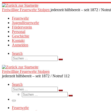
Zum
Inhalt
Freiwillige Feuerwehr Stolpen
jederzeit hilfsbereit – seit 1872 / Notru
springen
Feuerwehr
Jugendfeuerwehr
Förderverein
Personal
Geschichte
Kontakt
Anmelden
Search
Suche
Suchen …
Freiwillige Feuerwehr Stolpen
jederzeit hilfsbereit – seit 1872 / Notruf 112
Search
Suche
Suchen …
Suche
Suchen …
Menü
Feuerwehr