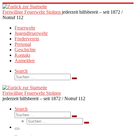
Zum
Inhalt
Freiwillige Feuerwehr Stolpen
jederzeit hilfsbereit – seit 1872 /
springen
Notruf 112
Feuerwehr
Jugendfeuerwehr
Förderverein
Personal
Geschichte
Kontakt
Anmelden
Search
Suche
Suchen …
Freiwillige Feuerwehr Stolpen
jederzeit hilfsbereit – seit 1872 / Notruf 112
Search
Suche
Suchen …
Suche
Suchen …
Menü